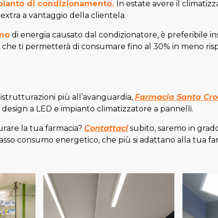
pianto di condizionamento
.
In estate avere il climatiz
xtra a vantaggio della clientela.
umo
di energia causato dal condizionatore, è preferibile i
 A che ti permetterà di consumare fino al 30% in meno ri
istrutturazioni più all’avanguardia,
Farmacia Santa Croc
 design a LED e impianto climatizzatore a pannelli.
urare la tua farmacia?
Contattaci
subito, saremo in grado
basso consumo energetico, che più si adattano alla tua fa