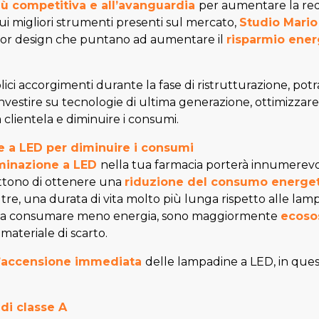
iù competitiva e all’avanguardia
per aumentare la redd
ui migliori strumenti presenti sul mercato,
Studio Mario
erior design che puntano ad aumentare il
risparmio ene
ci accorgimenti durante la fase di ristrutturazione, potr
nvestire su tecnologie di ultima generazione, ottimizzare gl
a clientela e diminuire i consumi.
ne a LED
per diminuire i consumi
uminazione a LED
nella tua farmacia porterà innumerevo
tono di ottenere una
riduzione del
consumo energe
ltre, una durata di vita molto più lunga rispetto alle la
ltre a consumare meno energia, sono maggiormente
ecosos
materiale di scarto.
l’accensione immediata
delle lampadine a LED, in que
.
 di classe A