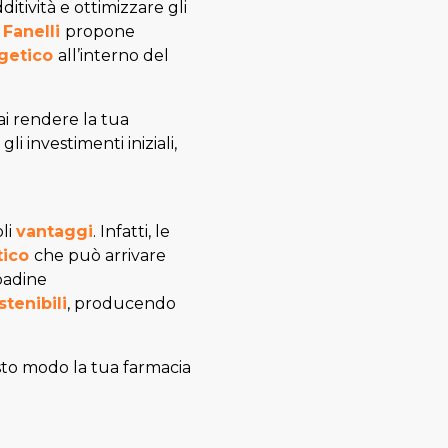
itività e ottimizzare gli
 Fanelli
propone
rgetico
all’interno del
ai rendere la tua
i investimenti iniziali,
li
vantaggi
. Infatti, le
tico
che può arrivare
mpadine
tenibili
, producendo
sto modo la tua farmacia