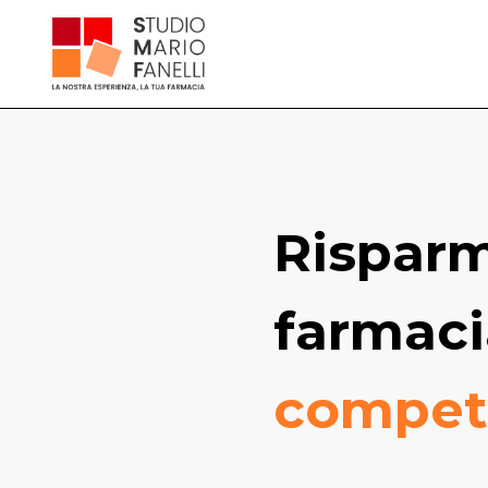
Risparm
farmaci
competi