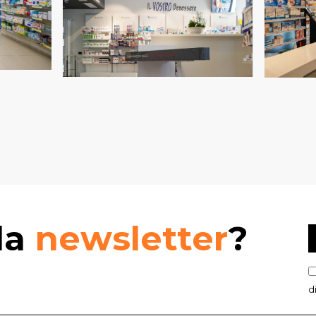
lla
newsletter
?
d