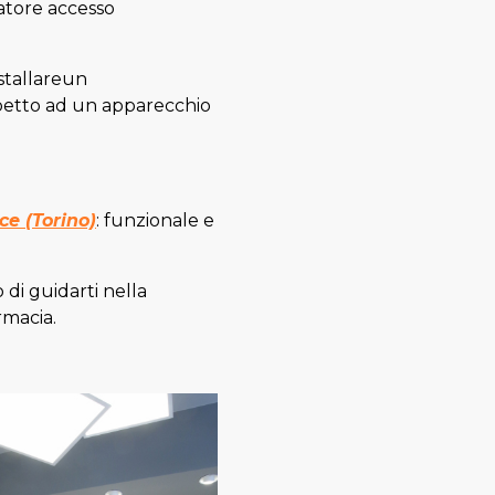
zatore accesso
nstallareun
spetto ad un apparecchio
e (Torino)
: funzionale e
 di guidarti nella
rmacia.