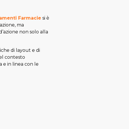
amenti Farmacie
si è
azione, ma
d’azione non solo alla
che di layout e di
nel contesto
e in linea con le