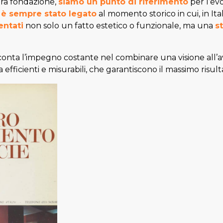
tra fondazione,
siamo un punto di riferimento
per l’evo
o
è sempre stato legato
al momento storico in cui, in Itali
entati
non solo un fatto estetico o funzionale, ma una
s
conta l’impegno costante nel combinare una visione all’a
a efficienti e misurabili, che garantiscono il massimo risu