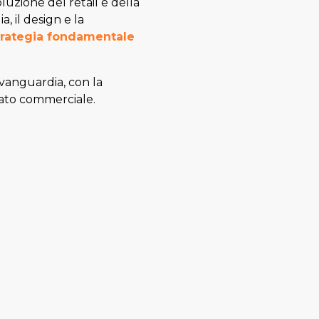
luzione del retail e della
a, il design e la
trategia fondamentale
vanguardia, con la
ltato commerciale.