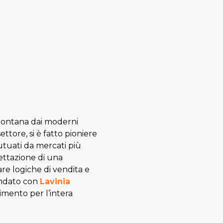
a lontana dai moderni
ttore, si è fatto pioniere
utuati da mercati più
ettazione di una
re logiche di vendita e
ondato con
Lavinia
imento per l’intera