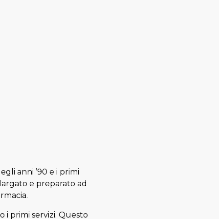
egli anni ’90 e i primi
 allargato e preparato ad
armacia.
 i primi servizi. Questo