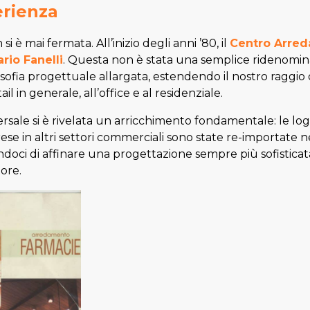
rienza
i è mai fermata. All’inizio degli anni ’80, il
Centro Arred
rio Fanelli
. Questa non è stata una semplice ridenomin
osofia progettuale allargata, estendendo il nostro raggio 
il in generale, all’office e al residenziale.
sale si è rivelata un arricchimento fondamentale: le logi
ese in altri settori commerciali sono state re-importate 
oci di affinare una progettazione sempre più sofisticata 
ore.