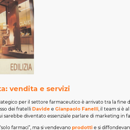
ta: vendita e servizi
rategico per il settore farmaceutico è arrivato tra la fine d
so dei fratelli
Davide
e
Gianpaolo Fanelli
, il team si è
cui sarebbe diventato essenziale parlare di marketing in f
“solo farmaci”, ma si vendevano
prodotti
e si diffondevano