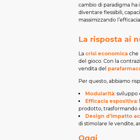
cambio di paradigma ha i
diventare flessibili, capac
massimizzando l’efficaci
La risposta ai 
La
crisi
economica
che h
del gioco. Con la contraz
vendita del
parafarmac
Per questo, abbiamo risp
Modularità
: sviluppo
Efficacia
espositiva
:
prodotto, trasformando o
Design d’impatto ac
di stimolare le vendite,
Oggi